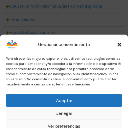
Causative form with “have/get something done
Time clauses
Hypothetical structures
Gestionar consentimiento
Relative Pronouns
Para ofrecer las mejores experiencias, utilizamos tecnologías como las
cookies para almacenar y/o acceder a la información del dispositivo. El
Usuario
consentimiento de estas tecnologías nos permitirá procesar datos
como el comportamiento de navegación o las identificaciones únicas
Conócenos
en este sitio. No consentir o retirar el consentimiento, puede afectar
negativamente a ciertas características y funciones.
Material
Contacto
Aceptar
Términos y condiciones
Denegar
Ver preferencias