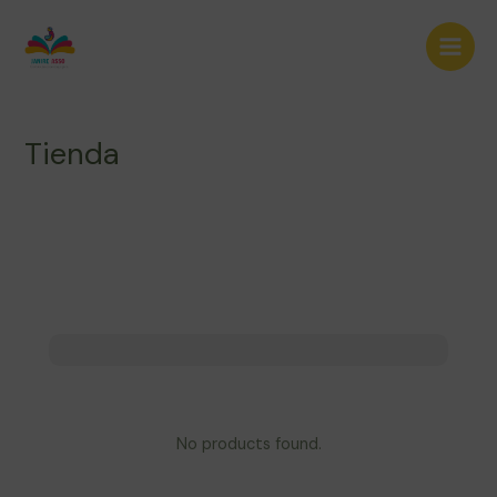
Ir
Main
al
Men
contenido
Tienda
No products found.