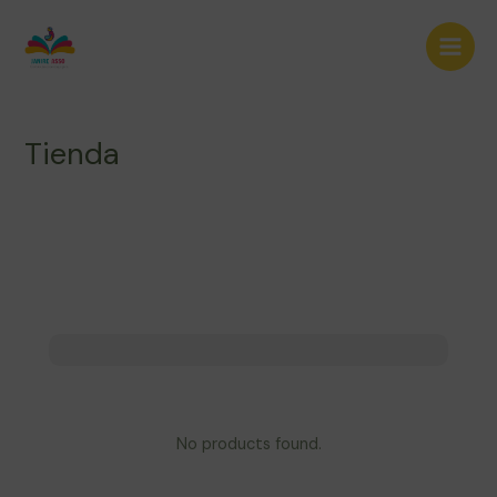
Ir
Main
al
Men
contenido
Tienda
No products found.